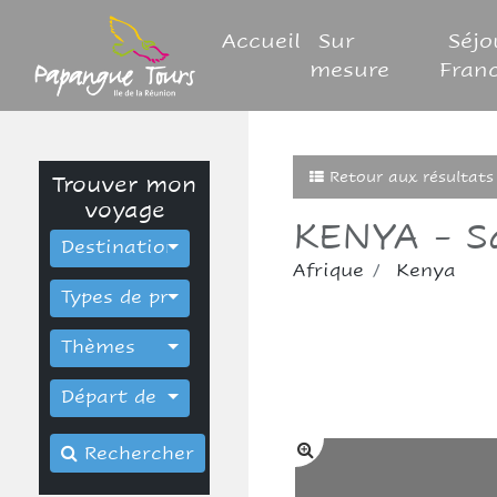
Accueil
Sur
Séjo
mesure
Fran
Retour aux résultats
Trouver mon
voyage
KENYA - Sa
Destinations
Afrique
Kenya
Types de produits
Thèmes
Départ de
Rechercher