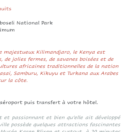
nuits
oseli National Park
inimum
le majestueux Kilimandjaro, le Kenya est
, de jolies fermes, de savanes boisées et de
ltures africaines traditionnelles de la nation
aasai, Samburu, Kikuyu et Turkana aux Arabes
sur la côte.
’aéroport puis transfert à votre hôtel.
t et passionnant et bien qu’elle ait développé
 ville possède quelques attractions fascinantes
e Musée Karen Blixen et surtout, à 20 minutes