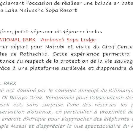
galement l’occasion de réaliser une balade en bat
dge Lake Naivasha Sopa Resort
îner, petit-déjeuner et déjeuner inclus
ATIONAL PARK
Amboseli Sopa Lodge
uner départ pour Nairobi et visite du Giraf Cent
afes de Rothschild. Cette expérience permettra
tance du respect de la protection de la vie sauvage.
 grâce à une plateforme surélevée et d’apprendre 
L PARK
i est dominé par le sommet enneigé du Kilimanjaro
 Ol Doinyo Orok. Renommée pour l’observation des 
seli est, sans surprise l’une des réserves les 
servation d’oiseaux, en particulier à proximité d
r endroit d’Afrique pour s’approcher des éléphants 
uple Masai et d’apprécier la vue spectaculaire du