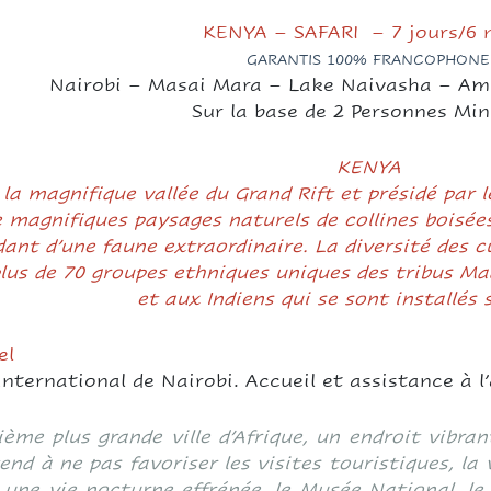
KENYA – SAFARI – 7 jours/6 
GARANTIS 100% FRANCOPHONE
Nairobi – Masai Mara – Lake Naivasha – Amb
Sur la base de 2 Personnes M
KENYA
la magnifique vallée du Grand Rift et présidé par 
 magnifiques paysages naturels de collines boisées
ant d’une faune extraordinaire. La diversité des cu
plus de 70 groupes ethniques uniques des tribus M
et aux Indiens qui se sont installés 
el
international de Nairobi. Accueil et assistance à l
ième plus grande ville d’Afrique, un endroit vibran
end à ne pas favoriser les visites touristiques, la
, une vie nocturne effrénée, le Musée National, l