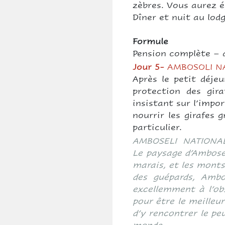
zèbres. Vous aurez é
Dîner et nuit au lo
Formule
Pension complète – d
Jour 5-
AMBOSOLI N
Après le petit déje
protection des gir
insistant sur l’impor
nourrir les girafes
particulier.
AMBOSELI NATIONA
Le paysage d’Ambosel
marais, et les monts
des guépards, Ambo
excellemment à l’ob
pour être le meilleu
d’y rencontrer le pe