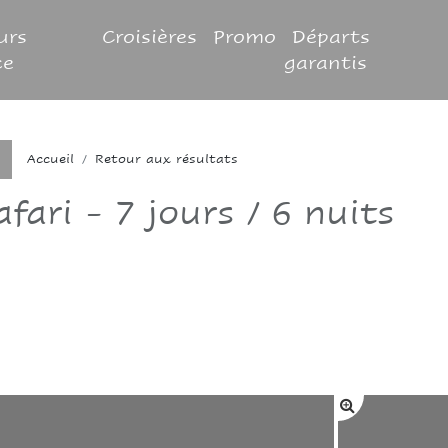
urs
Croisières
Promo
Départs
ce
garantis
Accueil
Retour aux résultats
fari - 7 jours / 6 nuits